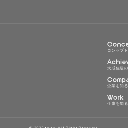
Conce
コンセプ
Achie
大成住建
Comp
企業を知
Work
仕事を知
© 2025 taisei ALLRight Reserved.