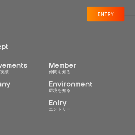
ENTRY
pt
ト
vements
Member
の実績
仲間を知る
any
Environment
る
環境を知る
Entry
る
エントリー