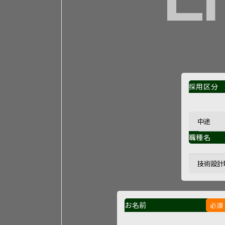
採用区分
職種名
お名前