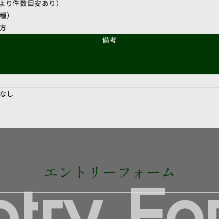
により件数目安あり）
種）
方
備考
なし
エントリーフォーム
ntry Fo