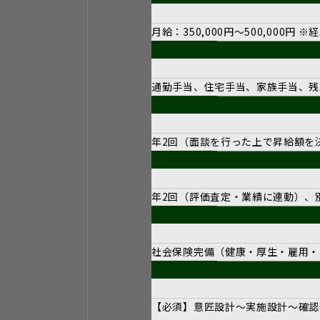
月給：350,000円～500,00
通勤手当、住宅手当、家族手当、残
年2回（面談を行った上で昇給額を
年2回（評価査定・業績に連動）、
社会保険完備（健康・厚生・雇用・
【必須】意匠設計～実施設計～確認